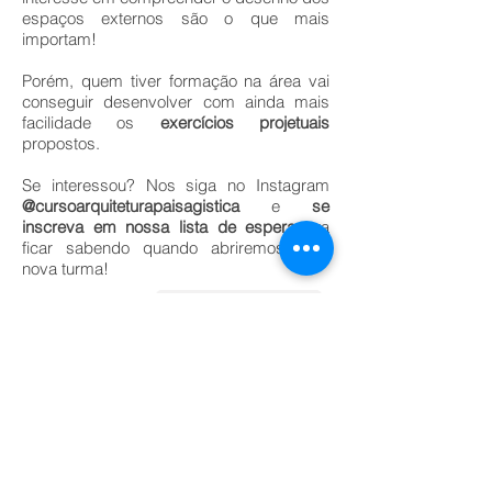
espaços externos são o que mais
importam!
Porém, quem tiver formação na área vai
conseguir desenvolver com ainda mais
facilidade os
exercícios projetuais
propostos.
Se interessou? Nos siga no Instagram
@cursoarquiteturapaisagistica
e
se
inscreva em nossa lista de espera
pra
ficar sabendo quando abriremos uma
nova turma!
INFORMATIVO DO CURSO
PRÉ-VENDA (LISTA DE ESPERA)
GLOSSÁRIO DE ARQUITETURA PAISAGÍSTICA
instagram.com/cursoarquiteturapaisagistica